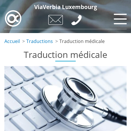
Skip
ViaVerbia Luxembourg
to
main
content
Accueil
Traductions
Traduction médicale
Traduction médicale