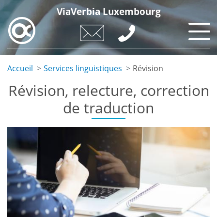
Skip
ViaVerbia Luxembourg
to
main
content
Accueil
Services linguistiques
Révision
Révision, relecture, correction
de traduction